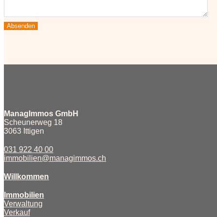
ManagImmos GmbH
Scheunerweg 18
3063 Ittigen
031 922 40 00
immobilien@managimmos.ch
Willkommen
Immobilien
Verwaltung
Verkauf