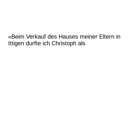
«Beim Verkauf des Hauses meiner Eltern in
Ittigen durfte ich Christoph als
profisionellen, souveränen, effizienten und
umsichtigen Immobilienmakler erleben. Es
war ein Erlebnis zu erfahren, wie Christoph
mit viel Liebe und Leib und Seele das Haus
optimal zum Verkauf vorbereitete. Es war
nicht eine Sache, nein es war ein ganz
besonderes Haus mit einer Seele. Sofort
fanden wir die richtigen Käufer, die das
Haus als Mehrgenerationenhaus nutzen
wollten und überglücklich einzogen. Der
ganze Verkaufsablauf – von Beginn bis zum
Ende – war von Christoph sehr profesionell,
strukturiert und effizient durchgeführt