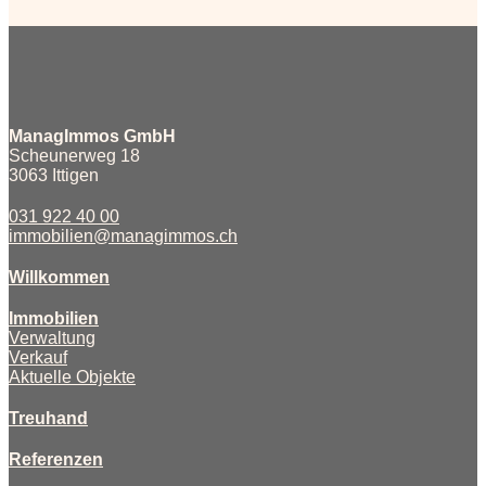
ManagImmos GmbH
Scheunerweg 18
3063 Ittigen
031 922 40 00
immobilien@managimmos.ch
Willkommen
Immobilien
Verwaltung
Verkauf
Aktuelle Objekte
Treuhand
Referenzen